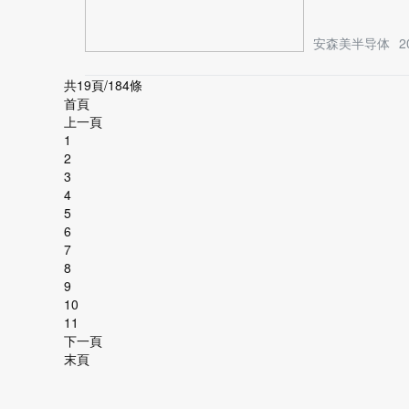
安森美半导体
2
共19頁/184條
首頁
上一頁
1
2
3
4
5
6
7
8
9
10
11
下一頁
末頁