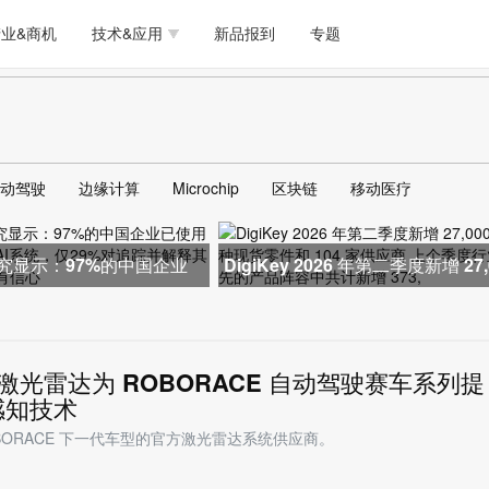
测试量测
模拟技术/时钟
通信/网络
5G/射频/微波
工艺/制造/材料
业&商机
技术&应用
新品报到
专题
软件/工具
存储
医疗电子
无线连接
LED
测试量测
模拟技术/时钟
通信/网络
5G/射频/微波
工艺/制造/材料
人工智能
安全
安防监控
汽车
可穿戴
软件/工具
存储
医疗电子
无线连接
LED
物联网
DLP
模拟技术/信号链
AI/人工智能
传感器技术
动驾驶
边缘计算
Microchip
区块链
移动医疗
人工智能
安全
安防监控
汽车
可穿戴
边缘计算
AR/VR/图像/3D
存储
电源技术/信号链
接口
物联网
DLP
模拟技术/信号链
AI/人工智能
传感器技术
研究显示：97%的中国企业
DigiKey 2026 年第二季度新增 27,
用多环节AI系统，仅2
多种现货零件和 104 家供应商
边缘计算
AR/VR/图像/3D
存储
电源技术/信号链
接口
ne 激光雷达为 ROBORACE 自动驾驶赛车系列提
感知技术
是ROBORACE 下一代车型的官方激光雷达系统供应商。