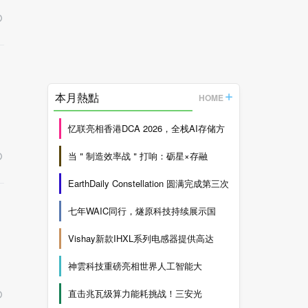
本月熱點
HOME
忆联亮相香港DCA 2026，全栈AI存储方
当＂制造效率战＂打响：砺星×存融
EarthDaily Constellation 圆满完成第三次
七年WAIC同行，燧原科技持续展示国
Vishay新款IHXL系列电感器提供高达
神雲科技重磅亮相世界人工智能大
直击兆瓦级算力能耗挑战！三安光