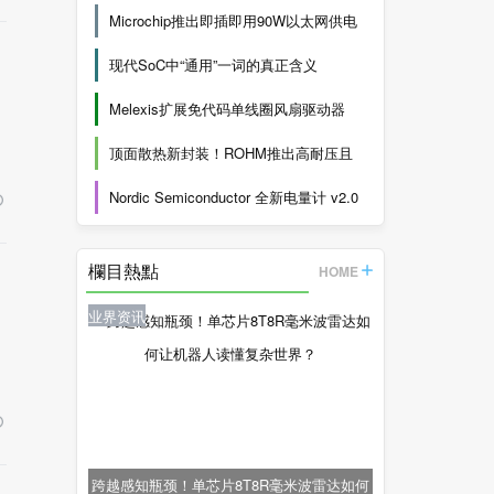
Microchip推出即插即用90W以太网供电
现代SoC中“通用”一词的真正含义
Melexis扩展免代码单线圈风扇驱动器
顶面散热新封装！ROHM推出高耐压且
Nordic Semiconductor 全新电量计 v2.0
现
欄目熱點
HOME
业界资讯
跨越感知瓶颈！单芯片8T8R毫米波雷达如何