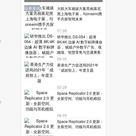
让机器人读懂复杂世界？
业界资讯
新品报到
业界资讯
业界资讯
业界资讯
大联大车规级方案亮相慕尼
黑上海电子展，与onsemi携
手共探智驾未来
07-08
研华推出 DS-054：超薄
8K/4K 边缘 AI 数字标牌播放
器， 赋能户外数字广告、视
频墙、智慧零售与交通乘客
信息系
08-05
香港生产力促进局2021年
「成就智上」年度主题
02-28
Space Replicator 2.0 更新 -
全新空间、功能与耳机模拟
08-05
Space Replicator 2.0 更新 -
全新空间、功能与耳机模拟