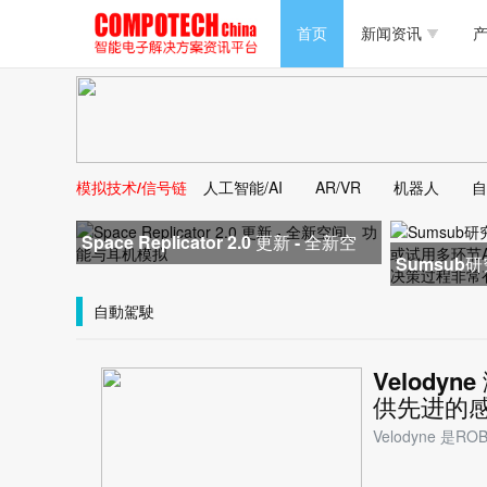
半导体/零组件
首页
新闻资讯
产
PC/周边
半导体/零组件
新能源
PC/周边
马达电机技术
模拟技术/信号链
人工智能/AI
AR/VR
机器人
自
新能源
大数据/云
Space Replicator 2.0 更新 - 全新空
马达电机技术
Sumsub
间、功能与耳机模拟
已使用或试
大数据/云
自動駕駛
Velody
供先进的
Velodyne 