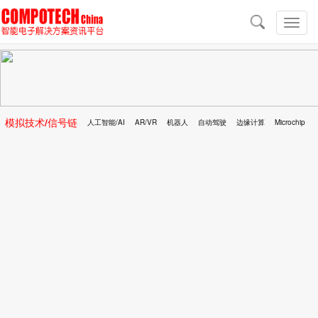
导
航
切
换
导
航
模拟技术/信号链
人工智能/AI
AR/VR
机器人
自动驾驶
边缘计算
Microchip
区块链
移动医疗