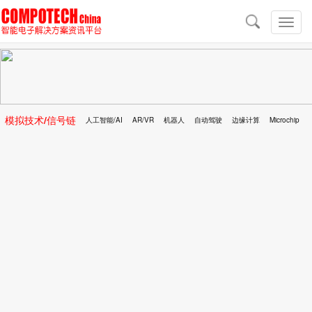
导
航
切
换
导
航
模拟技术/信号链
人工智能/AI
AR/VR
机器人
自动驾驶
边缘计算
Microchip
区块链
移动医疗