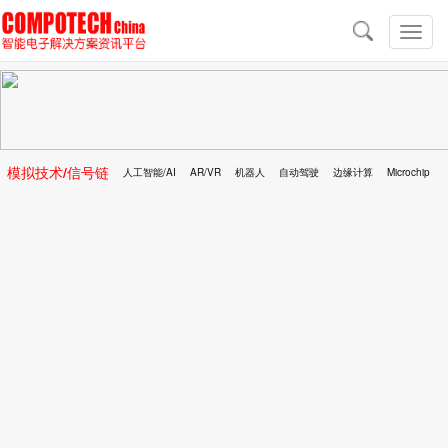
导
航
切
换
导
航
模拟技术/信号链
人工智能/AI
AR/VR
机器人
自动驾驶
边缘计算
Microchip
区块链
移动医疗