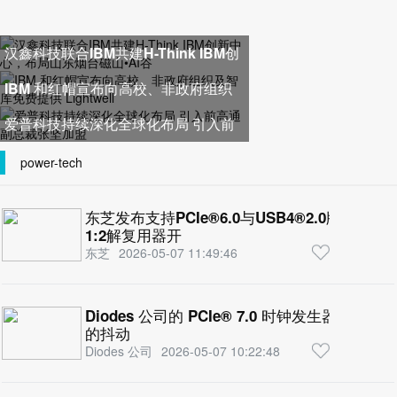
汉鑫科技联合IBM共建H-Think IBM创
新中心，布局山东烟台磁山•A
IBM 和红帽宣布向高校、非政府组织
及智库免费提供 Lightwell
爱普科技持续深化全球化布局 引入前
高通副总裁张坚加盟
power-tech
东芝发布支持PCIe®6.0与USB4®2.0版等高
1:2解复用器开
东芝
2026-05-07 11:49:46
Diodes 公司的 PCIe® 7.0 时钟发生器为下一
的抖动
Diodes 公司
2026-05-07 10:22:48