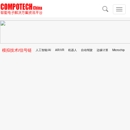
导
航
切
换
导
航
模拟技术/信号链
人工智能/AI
AR/VR
机器人
自动驾驶
边缘计算
Microchip
区块链
移动医疗