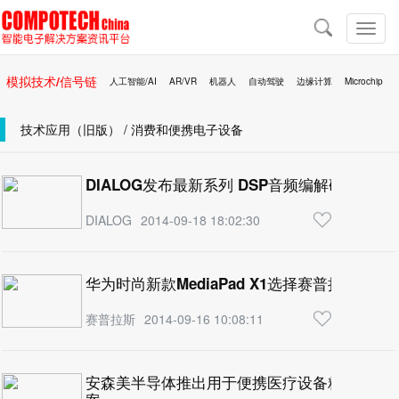
导
航
切
换
导
模拟技术/信号链
人工智能/AI
AR/VR
机器人
自动驾驶
边缘计算
Microchip
航
区块链
移动医疗
技术应用（旧版） / 消费和便携电子设备
DIALOG发布最新系列 DSP音频编解码器
DIALOG
2014-09-18 18:02:30
华为时尚新款MediaPad X1选择赛普拉斯TrueT
赛普拉斯
2014-09-16 10:08:11
安森美半导体推出用于便携医疗设备精密感测的高