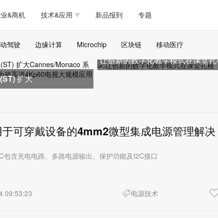
测试量测
模拟技术/时钟
通信/网络
5G/射频/微波
工艺/制造/材料
业&商机
技术&应用
新品报到
专题
软件/工具
存储
医疗电子
无线连接
LED
测试量测
模拟技术/时钟
通信/网络
5G/射频/微波
工艺/制造/材料
动驾驶
边缘计算
Microchip
区块链
移动医疗
人工智能
安全
安防监控
汽车
可穿戴
让创新的数字化教学模式在课堂扎
软件/工具
存储
医疗电子
无线连接
LED
ST) 扩大
物联网
DLP
模拟技术/信号链
AI/人工智能
传感器技术
人工智能
安全
安防监控
汽车
可穿戴
Monaco 系列产品阵容，为
边缘计算
AR/VR/图像/3D
存储
电源技术/信号链
接口
物联网
DLP
模拟技术/信号链
AI/人工智能
传感器技术
60电视
用于可穿戴设备的4mm2微型集成电源管理解决
边缘计算
AR/VR/图像/3D
存储
电源技术/信号链
接口
PMIC包含充电电路、多路电源输出、保护功能及I2C接口
4 09:53:23
电源技术