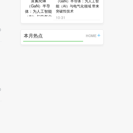
（GaN）半导体：为人工智
能（AI）与电气化领域 带来
突破性技术
10-31
本月热点
HOME