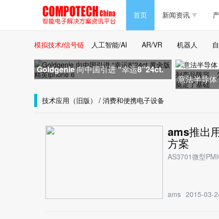
半导体/零组件
首页
新闻资讯
产
PC/周边
半导体/零组件
模拟技术/信号链
人工智能/AI
AR/VR
机器人
自
新能源
PC/周边
Goldgenie 向中国引进 “幸运8”24ct.
意法半导体 (
马达电机技术
黄金版精英iphone 6
新能源
Cannes/
技术应用（旧版） / 消费和便携电子设备
大数据/云
马达电机技术
超高清4Kp
ams推出
大数据/云
方案
AS3701微型
ams
2015-03-2