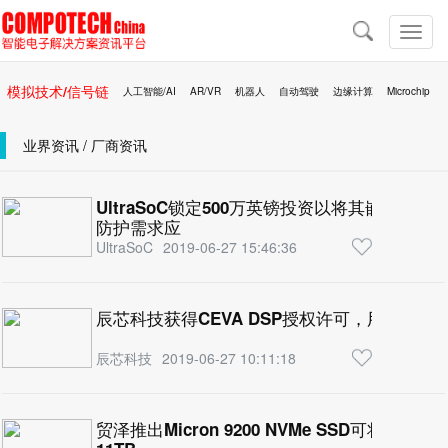
导
航
切
换
导
模拟技术/信号链
人工智能/AI
AR/VR
机器人
自动驾驶
边缘计算
Microchip
航
区块链
移动医疗
业界资讯 / 厂商资讯
UltraSoC锁定500万英镑投资以将其嵌入式
防护需求应
UltraSoC
2019-06-27 15:46:36
辰芯科技获得CEVA DSP授权许可，用于高
辰芯科技
2019-06-27 10:11:18
贸泽推出Micron 9200 NVMe SSD可将