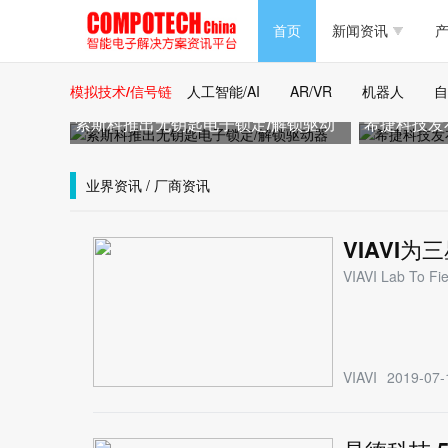
半导体/零组件
首页
新闻资讯
产
PC/周边
半导体/零组件
模拟技术/信号链
人工智能/AI
AR/VR
机器人
自
新能源
索斯科推出无钥匙电子锁定/解锁驱动
希捷科技发
PC/周边
器
报告
马达电机技术
新能源
业界资讯 / 厂商资讯
大数据/云
马达电机技术
VIAVI
VIAVI Lab
大数据/云
VIAVI
2019-07-