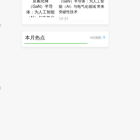
（GaN）半导体：为人工智
能（AI）与电气化领域 带来
突破性技术
10-31
本月热点
HOME