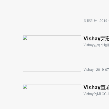
是德科技
2019-
Visha
Vishay在每
Vishay
2019-07
Vishay
Vishay的ML