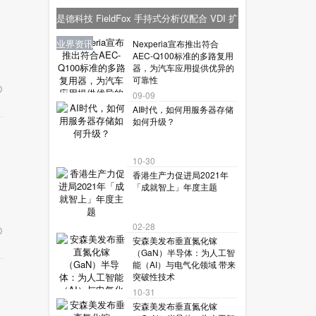
是德科技 FieldFox 手持式分析仪配合 VDI 扩
频模块，实现毫米波分析功能
新品报到
业界资讯
业界资讯
业界资讯
业界资讯
Nexperia宣布推出符合
AEC-Q100标准的多路复用
器，为汽车应用提供优异的
可靠性
09-09
AI时代，如何用服务器存储
如何升级？
10-30
香港生产力促进局2021年
「成就智上」年度主题
02-28
安森美发布垂直氮化镓
（GaN）半导体：为人工智
能（AI）与电气化领域 带来
突破性技术
10-31
安森美发布垂直氮化镓