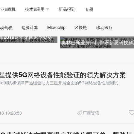
测试量测
模拟技术/时钟
通信/网络
5G/射频/微波
工艺/制造/材料
业&商机
技术&应用
新品报到
专题
软件/工具
存储
医疗电子
无线连接
LED
测试量测
模拟技术/时钟
通信/网络
5G/射频/微波
工艺/制造/材料
动驾驶
边缘计算
Microchip
区块链
移动医疗
人工智能
安全
安防监控
汽车
可穿戴
布2019财年第四财季财务
软件/工具
存储
医疗电子
无线连接
LED
奥林巴斯业务部门部署新思科技解
物联网
DLP
模拟技术/信号链
AI/人工智能
传感器技术
方案改进开源治理 降低运营
人工智能
安全
安防监控
汽车
可穿戴
边缘计算
AR/VR/图像/3D
存储
电源技术/信号链
接口
物联网
DLP
模拟技术/信号链
AI/人工智能
传感器技术
为三星提供5G网络设备性能验证的领先解决方案
 To Field测试和保障产品组合助力三星开展全面的5G网络设备性能测试
边缘计算
AR/VR/图像/3D
存储
电源技术/信号链
接口
18 10:28:53
厂商资讯