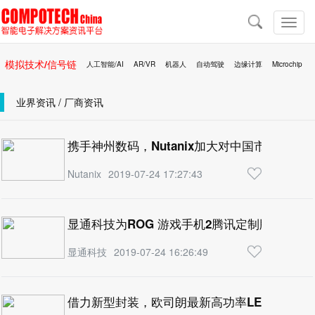
导
航
切
换
导
模拟技术/信号链
人工智能/AI
AR/VR
机器人
自动驾驶
边缘计算
Microchip
航
区块链
移动医疗
业界资讯 / 厂商资讯
携手神州数码，Nutanix加大对中国市场投入
Nutanix
2019-07-24 17:27:43
显通科技为ROG 游戏手机2腾讯定制版提供AirTr
显通科技
2019-07-24 16:26:49
借力新型封装，欧司朗最新高功率LED照亮你