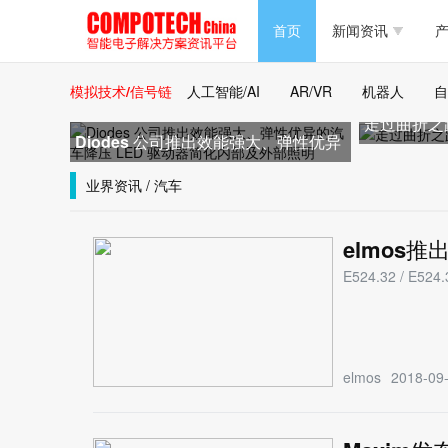
半导体/零组件
首页
新闻资讯
产
PC/周边
半导体/零组件
模拟技术/信号链
人工智能/AI
AR/VR
机器人
自
新能源
走过曲折之
PC/周边
Diodes 公司推出效能强大、弹性优异
马达电机技术
的汽车降压 LED 驱动器简化内
新能源
业界资讯 / 汽车
大数据/云
马达电机技术
elmos
E524.32 / 
大数据/云
elmos
2018-09-