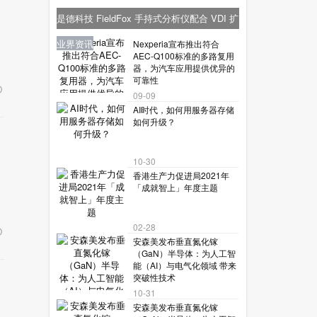
是德科技 FieldFox 手持式分析仪配合 VDI 扩
频模块，实现毫米波分析功能
新品报到
业界资讯
业界资讯
业界资讯
业界资讯
Nexperia宣布推出符合
AEC-Q100标准的多路复用
器，为汽车应用提供优异的
可靠性
09-09
AI时代，如何用服务器存储
如何升级？
10-30
香港生产力促进局2021年
「成就智上」年度主题
02-28
安森美发布垂直氮化镓
（GaN）半导体：为人工智
能（AI）与电气化领域 带来
突破性技术
10-31
安森美发布垂直氮化镓