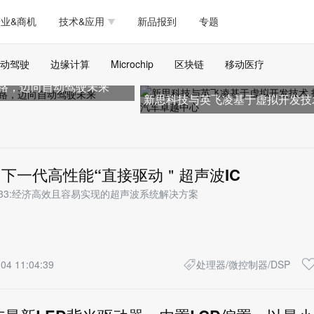
测试量测
模拟技术/时钟
通信/网络
5G/射频/微波
工艺/制造/材料
业&商机
技术&应用
新品报到
专题
软件/工具
存储
医疗电子
无线连接
LED
测试量测
模拟技术/时钟
通信/网络
5G/射频/微波
工艺/制造/材料
动驾驶
边缘计算
Microchip
区块链
移动医疗
人工智能
安全
安防监控
汽车
可穿戴
路，迈向自动驾驶未来
软件/工具
存储
医疗电子
无线连接
LED
新思科技与英飞凌基于虚拟开发技
物联网
DLP
模拟技术/信号链
AI/人工智能
传感器技术
拓展汽车卓越中心
人工智能
安全
安防监控
汽车
可穿戴
边缘计算
AR/VR/图像/3D
存储
电源技术/信号链
接口
物联网
DLP
模拟技术/信号链
AI/人工智能
传感器技术
推出下一代高性能“直接驱动＂超声波IC
E524.33:经济高效且容易实现的超声波系统解决方案
边缘计算
AR/VR/图像/3D
存储
电源技术/信号链
接口
04 11:04:39
处理器/微控制器/DSP