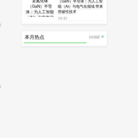
（GaN）半导体：为人工智
能（AI）与电气化领域 带来
突破性技术
10-31
本月热点
HOME