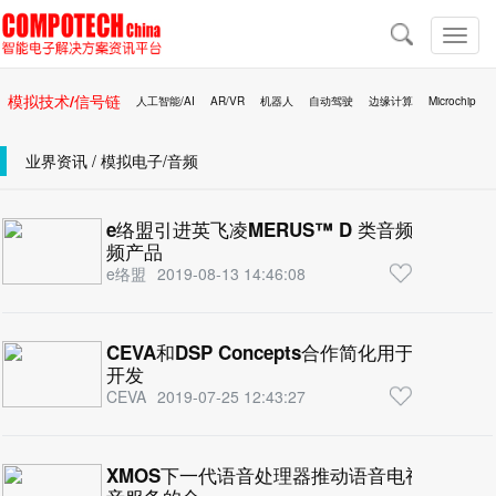
导
航
切
换
导
模拟技术/信号链
人工智能/AI
AR/VR
机器人
自动驾驶
边缘计算
Microchip
航
区块链
移动医疗
业界资讯 / 模拟电子/音频
e络盟引进英飞凌MERUS™ D 类音频放大器
频产品
e络盟
2019-08-13 14:46:08
CEVA和DSP Concepts合作简化用于高端声
开发
CEVA
2019-07-25 12:43:27
XMOS下一代语音处理器推动语音电视市场发展