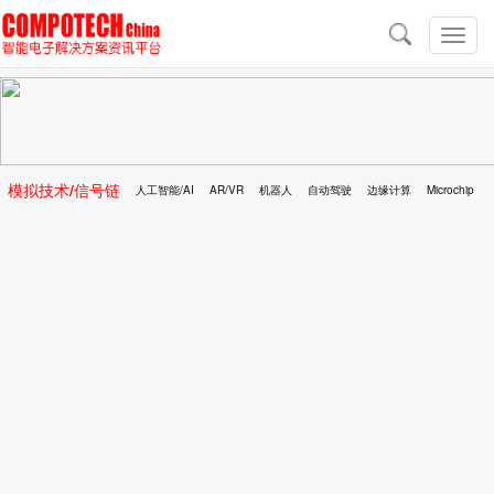
导
航
切
换
导
航
模拟技术/信号链
人工智能/AI
AR/VR
机器人
自动驾驶
边缘计算
Microchip
区块链
移动医疗