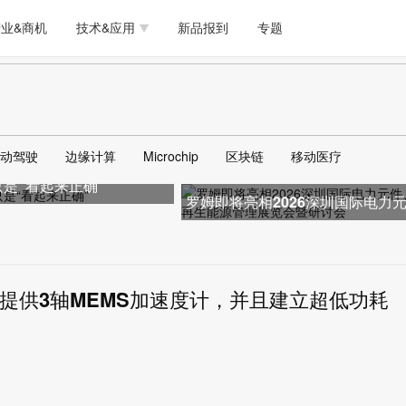
测试量测
模拟技术/时钟
通信/网络
5G/射频/微波
工艺/制造/材料
业&商机
技术&应用
新品报到
专题
软件/工具
存储
医疗电子
无线连接
LED
测试量测
模拟技术/时钟
通信/网络
5G/射频/微波
工艺/制造/材料
人工智能
安全
安防监控
汽车
可穿戴
软件/工具
存储
医疗电子
无线连接
LED
物联网
DLP
模拟技术/信号链
AI/人工智能
传感器技术
动驾驶
边缘计算
Microchip
区块链
移动医疗
人工智能
安全
安防监控
汽车
可穿戴
再只是“看起来正确”
边缘计算
AR/VR/图像/3D
存储
电源技术/信号链
接口
罗姆即将亮相2026深圳国际电力
物联网
DLP
模拟技术/信号链
AI/人工智能
传感器技术
件、可再生能源管理展览会暨研
边缘计算
AR/VR/图像/3D
存储
电源技术/信号链
接口
可提供3轴MEMS加速度计，并且建立超低功耗