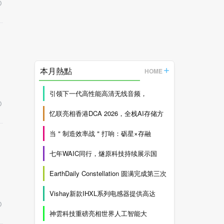
本月熱點
HOME
引领下一代高性能高清无线音频，
忆联亮相香港DCA 2026，全栈AI存储方
当＂制造效率战＂打响：砺星×存融
七年WAIC同行，燧原科技持续展示国
EarthDaily Constellation 圆满完成第三次
Vishay新款IHXL系列电感器提供高达
神雲科技重磅亮相世界人工智能大