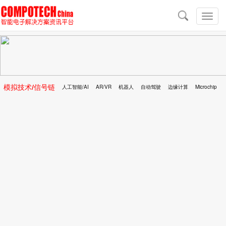
导
航
切
换
导
航
模拟技术/信号链
人工智能/AI
AR/VR
机器人
自动驾驶
边缘计算
Microchip
区块链
移动医疗