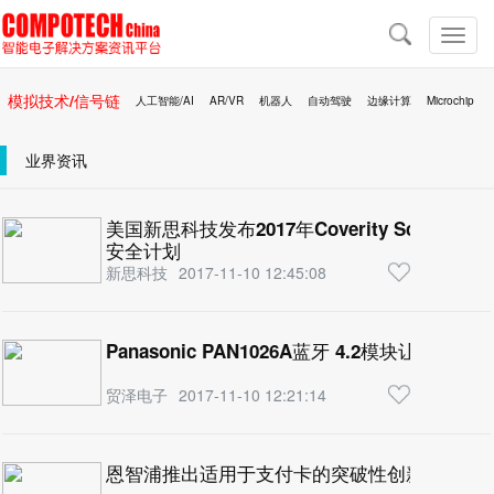
导
航
切
换
导
模拟技术/信号链
人工智能/AI
AR/VR
机器人
自动驾驶
边缘计算
Microchip
航
区块链
移动医疗
业界资讯
美国新思科技发布2017年Coverity Scan
安全计划
新思科技
2017-11-10 12:45:08
Panasonic PAN1026A蓝牙 4.2模块让现
贸泽电子
2017-11-10 12:21:14
恩智浦推出适用于支付卡的突破性创新技术