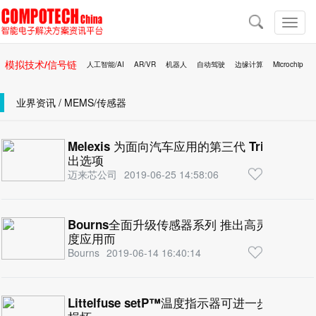
导
航
切
换
导
模拟技术/信号链
人工智能/AI
AR/VR
机器人
自动驾驶
边缘计算
Microchip
航
区块链
移动医疗
业界资讯 / MEMS/传感器
Melexis 为面向汽车应用的第三代 Triaxis® 
出选项
迈来芯公司
2019-06-25 14:58:06
Bourns全面升级传感器系列 推出高灵敏度
度应用而
Bourns
2019-06-14 16:40:14
Littelfuse setP™温度指示器可进一步预防U