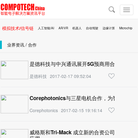
导
航
切
换
导
模拟技术/信号链
人工智能/AI
AR/VR
机器人
自动驾驶
边缘计算
Microchip
航
区块链
移动医疗
业界资讯 / 合作
是德科技与中兴通讯展开5G预商用合作
是德科技
2017-02-17 09:52:04
Corephotonics与三星电机合作，为智能手
Corephotonics
2017-02-15 19:16:14
威格斯和Tri-Mack 成立新的合资公司将推