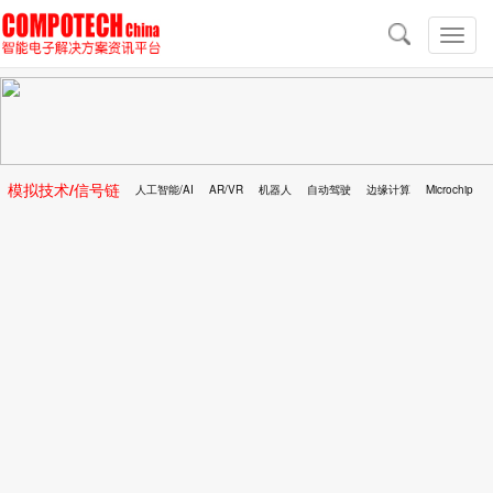
导
航
切
换
导
航
模拟技术/信号链
人工智能/AI
AR/VR
机器人
自动驾驶
边缘计算
Microchip
区块链
移动医疗