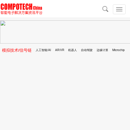
导
航
切
换
导
航
模拟技术/信号链
人工智能/AI
AR/VR
机器人
自动驾驶
边缘计算
Microchip
区块链
移动医疗