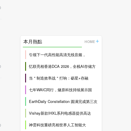
本月熱點
HOME
引领下一代高性能高清无线音频，
忆联亮相香港DCA 2026，全栈AI存储方
当＂制造效率战＂打响：砺星×存融
七年WAIC同行，燧原科技持续展示国
EarthDaily Constellation 圆满完成第三次
Vishay新款IHXL系列电感器提供高达
神雲科技重磅亮相世界人工智能大