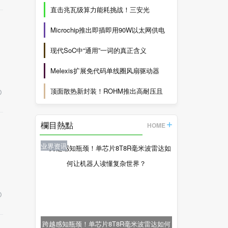
直击兆瓦级算力能耗挑战！三安光
Microchip推出即插即用90W以太网供电
现代SoC中“通用”一词的真正含义
Melexis扩展免代码单线圈风扇驱动器
顶面散热新封装！ROHM推出高耐压且
欄目熱點
HOME
业界资讯
跨越感知瓶颈！单芯片8T8R毫米波雷达如何