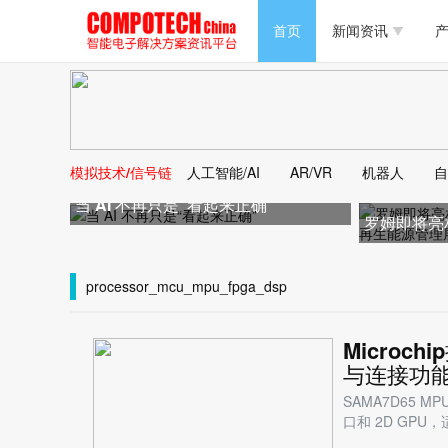
半导体/零组件
首页
新闻资讯
产
PC/周边
半导体/零组件
新能源
PC/周边
马达电机技术
模拟技术/信号链
人工智能/AI
AR/VR
机器人
自
新能源
当 AI 不再只是“看起来正确”
大数据/云
罗姆即将亮
马达电机技术
件、可再生
大数据/云
processor_mcu_mpu_fpga_dsp
Microc
与连接功能
SAMA7D65 MP
口和 2D GPU