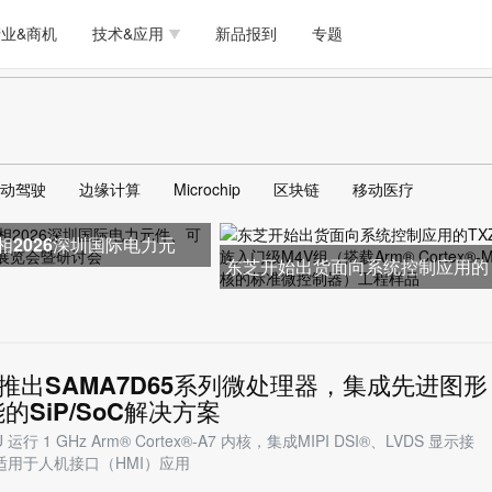
测试量测
模拟技术/时钟
通信/网络
5G/射频/微波
工艺/制造/材料
业&商机
技术&应用
新品报到
专题
软件/工具
存储
医疗电子
无线连接
LED
测试量测
模拟技术/时钟
通信/网络
5G/射频/微波
工艺/制造/材料
人工智能
安全
安防监控
汽车
可穿戴
软件/工具
存储
医疗电子
无线连接
LED
物联网
DLP
模拟技术/信号链
AI/人工智能
传感器技术
动驾驶
边缘计算
Microchip
区块链
移动医疗
人工智能
安全
安防监控
汽车
可穿戴
边缘计算
AR/VR/图像/3D
存储
电源技术/信号链
接口
相2026深圳国际电力元
物联网
DLP
模拟技术/信号链
AI/人工智能
传感器技术
东芝开始出货面向系统控制应用的
能源管理展览会暨研
TXZ+™族入门级M4V组（搭载Ar
边缘计算
AR/VR/图像/3D
存储
电源技术/信号链
接口
hip推出SAMA7D65系列微处理器，集成先进图形
的SiP/SoC解决方案
U 运行 1 GHz Arm® Cortex®-A7 内核，集成MIPI DSI®、LVDS 显示接
，适用于人机接口（HMI）应用