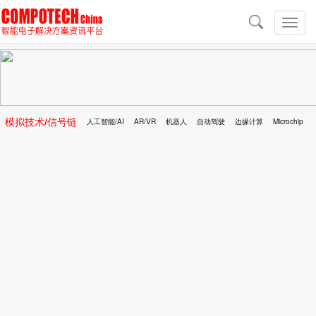
导
航
切
换
导
航
模拟技术/信号链
人工智能/AI
AR/VR
机器人
自动驾驶
边缘计算
Microchip
区块链
移动医疗