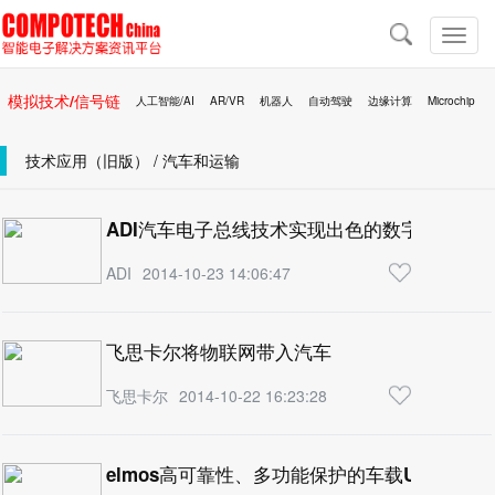
导
航
切
换
导
模拟技术/信号链
人工智能/AI
AR/VR
机器人
自动驾驶
边缘计算
Microchip
航
区块链
移动医疗
技术应用（旧版） / 汽车和运输
ADI汽车电子总线技术实现出色的数字音频质量
ADI
2014-10-23 14:06:47
飞思卡尔将物联网带入汽车
飞思卡尔
2014-10-22 16:23:28
elmos高可靠性、多功能保护的车载USB充电