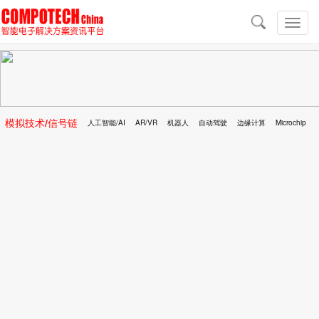
导
航
切
换
导
航
模拟技术/信号链
人工智能/AI
AR/VR
机器人
自动驾驶
边缘计算
Microchip
区块链
移动医疗