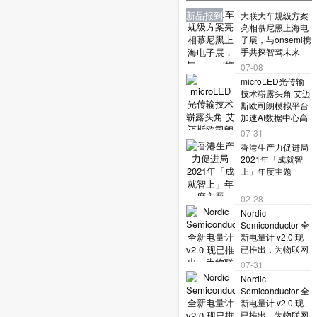
米波雷达如何让机器人读懂复
业界资讯
业界资讯
业界资讯
新品报到
新品报到
大联大车规级方案
亮相慕尼黑上海电
杂世界？
子展，与onsemi携
手共探智驾未来
07-08
microLED光传输
技术崭露头角 艾迈
斯欧司朗模拟平台
加速AI数据中心高
速互连设计
07-31
香港生产力促进局
2021年「成就智
上」年度主题
02-28
Nordic
Semiconductor 全
新电量计 v2.0 现
已推出，为物联网
设备提供先进电池
07-31
智能管理能力
Nordic
Semiconductor 全
新电量计 v2.0 现
已推出，为物联网