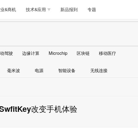
测试量测
模拟技术/时钟
通信/网络
5G/射频/微波
工艺/制造/材料
业&商机
技术&应用
新品报到
专题
软件/工具
存储
医疗电子
无线连接
LED
测试量测
模拟技术/时钟
通信/网络
5G/射频/微波
工艺/制造/材料
人工智能
安全
安防监控
汽车
可穿戴
软件/工具
存储
医疗电子
无线连接
LED
物联网
DLP
模拟技术/信号链
AI/人工智能
传感器技术
动驾驶
边缘计算
Microchip
区块链
移动医疗
人工智能
安全
安防监控
汽车
可穿戴
边缘计算
AR/VR/图像/3D
存储
电源技术/信号链
接口
毫米波
电源
智能设备
无线连接
物联网
DLP
模拟技术/信号链
AI/人工智能
传感器技术
边缘计算
AR/VR/图像/3D
存储
电源技术/信号链
接口
fitKey改变手机体验