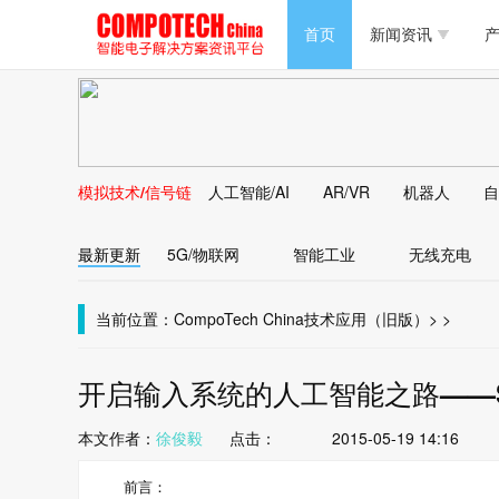
半导体/零组件
首页
新闻资讯
产
PC/周边
半导体/零组件
新能源
PC/周边
马达电机技术
模拟技术/信号链
人工智能/AI
AR/VR
机器人
自
新能源
大数据/云
最新更新
5G/物联网
智能工业
无线充电
马达电机技术
大数据/云
当前位置：
CompoTech China
技术应用（旧版）
>
>
开启输入系统的人工智能之路——Sw
本文作者：
徐俊毅
点击：
2015-05-19 14:16
前言：