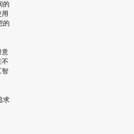
间的
使用
想的
潜意
在不
工智
追求