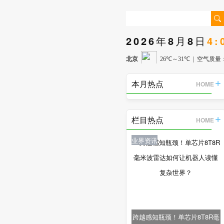
2026年8月8日
4:
本月热点
HOME
栏目热点
HOME
业界资讯
跨越感知瓶颈！单芯片8T8R毫