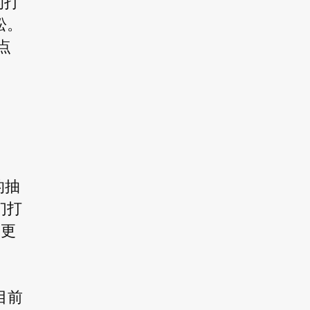
的打
松。
点
的抽
们打
户更
目前