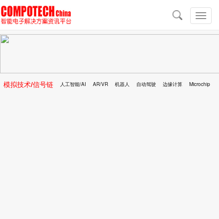
导
航
切
换
导
航
模拟技术/信号链
人工智能/AI
AR/VR
机器人
自动驾驶
边缘计算
Microchip
区块链
移动医疗