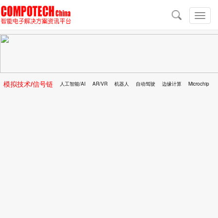
导
航
切
换
导
航
模拟技术/信号链
人工智能/AI
AR/VR
机器人
自动驾驶
边缘计算
Microchip
区块链
移动医疗