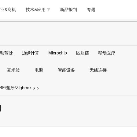
测试量测
模拟技术/时钟
通信/网络
5G/射频/微波
工艺/制造/材料
业&商机
技术&应用
新品报到
专题
软件/工具
存储
医疗电子
无线连接
LED
测试量测
模拟技术/时钟
通信/网络
5G/射频/微波
工艺/制造/材料
人工智能
安全
安防监控
汽车
可穿戴
软件/工具
存储
医疗电子
无线连接
LED
物联网
DLP
模拟技术/信号链
AI/人工智能
传感器技术
动驾驶
边缘计算
Microchip
区块链
移动医疗
人工智能
安全
安防监控
汽车
可穿戴
边缘计算
AR/VR/图像/3D
存储
电源技术/信号链
接口
毫米波
电源
智能设备
无线连接
物联网
DLP
模拟技术/信号链
AI/人工智能
传感器技术
边缘计算
AR/VR/图像/3D
存储
电源技术/信号链
接口
F/蓝牙/Zigbee
>
>
>
用