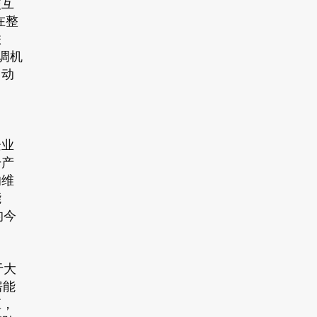
交互
在整
联
调机
自动
企业
升产
的维
能
的今
于大
房能
应，