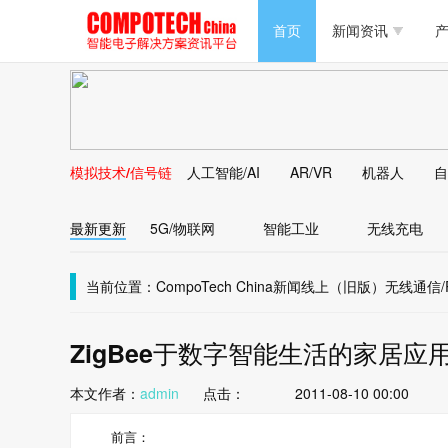
半导体/零组件
首页
新闻资讯
产
PC/周边
半导体/零组件
新能源
PC/周边
马达电机技术
模拟技术/信号链
人工智能/AI
AR/VR
机器人
自
新能源
大数据/云
最新更新
5G/物联网
智能工业
无线充电
马达电机技术
大数据/云
当前位置：
CompoTech China
新闻线上（旧版）
无线通信/R
ZigBee于数字智能生活的家居应
本文作者：
admin
点击：
2011-08-10 00:00
前言：