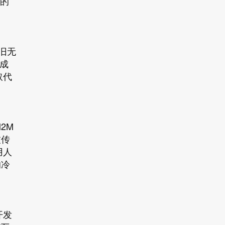
展的
旧无
成
取代
2M
波传
用人
的冷
开发