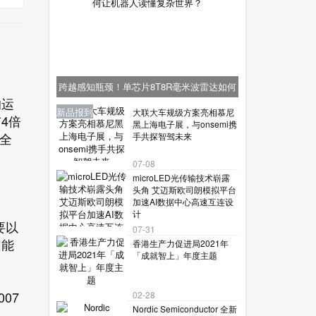
跨越感知瓶颈！单芯片8T8R毫米波雷达如何
的运
让机器人读懂复杂世界？
业界资讯
业界资讯
业界资讯
新品报到
新品报到
大联大车规级方案亮相慕尼
4倍
黑上海电子展，与onsemi携
表全
手共探智驾未来
07-08
microLED光传输技术崭露
头角 艾迈斯欧司朗模拟平台
加速AI数据中心高速互连设
计
要以
07-31
阳能
香港生产力促进局2021年
「成就智上」年度主题
07
02-28
Nordic Semiconductor 全新