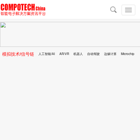
导
航
切
换
导
航
模拟技术/信号链
人工智能/AI
AR/VR
机器人
自动驾驶
边缘计算
Microchip
区块链
移动医疗