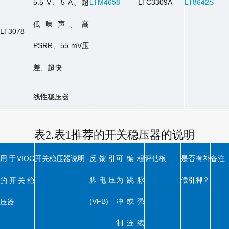
、
、超
LTM4658
LT8642S
5.5 V
5 A
LTC3309A
低噪声、高
LT3078
、
压
PSRR
55 mV
差、超快
线性稳压器
表2.表1推荐的开关稳压器的说明
用于
开关稳压器说明
反馈引
可编程
评估板
是否有补
备注
VIOC
脚电压
为跳脉
偿引脚？
的开关稳
冲或强
压器
(VFB)
制连续