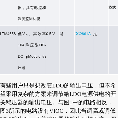
模式
器，具有电流和
温度监测功能
低
、高效率
是
DC2861A
是
LTM4658
V
0.5 V
IN
降压型
10A
DC-
稳
DC µModule
压器
有些用户只是想改变LDO的输出电压，但不希
望采用复杂的方案来调节给LDO电源供电的开
关稳压器的输出电压。与图1中的电路相反，
图3所示的电路没有VIOC，因此当调高或调低