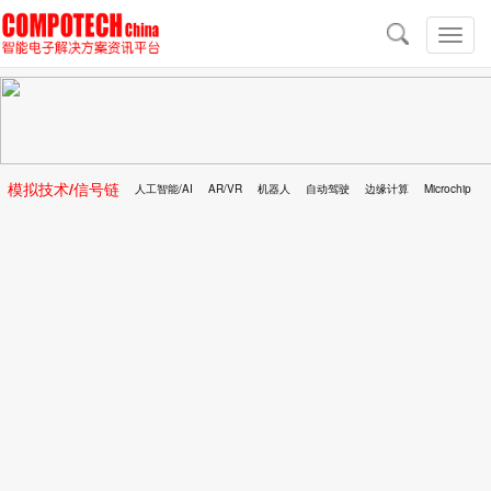
导
航
切
换
导
航
模拟技术/信号链
人工智能/AI
AR/VR
机器人
自动驾驶
边缘计算
Microchip
区块链
移动医疗