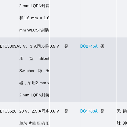
封装
2 mm LQFN
和
1.6 mm × 1.6
封装
mm WLCSP
、
同步降
是
DC2745A
否
LTC3309A
5 V
3 A
0.5 V
压型
Silent
稳压
Switcher
器，采用
2 mm x
封装
2 mm LQFN
、
同步
是
DC1768A
是
无跳
LTC3626
20 V
2.5 A
0.6 V
脉冲
单芯片降压稳压