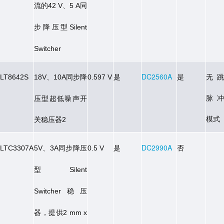
流的
、
同
42 V
5 A
步降压型
Silent
Switcher
、
同步降
是
DC2560A
是
无跳
LT8642S
18V
10A
0.597 V
脉冲
压型超低噪声开
模式
关稳压器
2
、
同步降压
是
DC2990A
否
LTC3307A
5V
3A
0.5 V
型
Silent
稳压
Switcher
器，提供
2 mm x