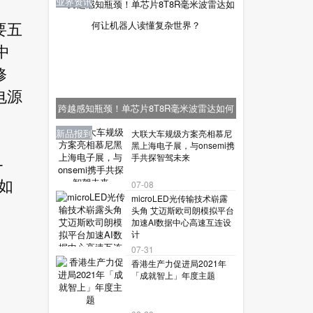
业界资讯
要五
中
修
电源
跨越感知瓶颈！单芯片8T8R毫米波雷达如何
让机器人读懂复杂世界？
业界资讯
业界资讯
业界资讯
新品报到
新品报到
大联大车规级方案亮相慕尼
黑上海电子展，与onsemi携
手共探智驾未来
-
如
07-08
microLED光传输技术崭露
头角 艾迈斯欧司朗模拟平台
加速AI数据中心高速互连设
计
07-31
香港生产力促进局2021年
「成就智上」年度主题