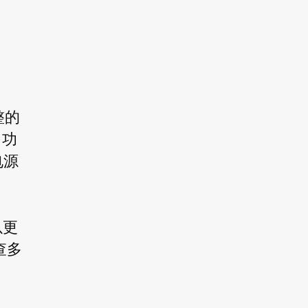
整的
，功
电源
以更
查多