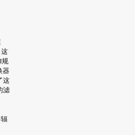
在
。这
I规
转换器
了这
的滤
导辐