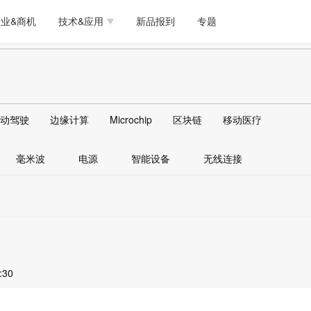
测试量测
模拟技术/时钟
通信/网络
5G/射频/微波
工艺/制造/材料
业&商机
技术&应用
新品报到
专题
软件/工具
存储
医疗电子
无线连接
LED
测试量测
模拟技术/时钟
通信/网络
5G/射频/微波
工艺/制造/材料
人工智能
安全
安防监控
汽车
可穿戴
软件/工具
存储
医疗电子
无线连接
LED
物联网
DLP
模拟技术/信号链
AI/人工智能
传感器技术
动驾驶
边缘计算
Microchip
区块链
移动医疗
人工智能
安全
安防监控
汽车
可穿戴
边缘计算
AR/VR/图像/3D
存储
电源技术/信号链
接口
毫米波
电源
智能设备
无线连接
物联网
DLP
模拟技术/信号链
AI/人工智能
传感器技术
边缘计算
AR/VR/图像/3D
存储
电源技术/信号链
接口
:30