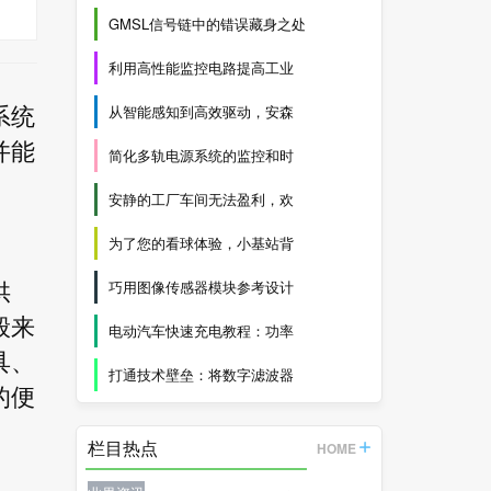
GMSL信号链中的错误藏身之处
利用高性能监控电路提高工业
从智能感知到高效驱动，安森
系统
并能
简化多轨电源系统的监控和时
安静的工厂车间无法盈利，欢
为了您的看球体验，小基站背
巧用图像传感器模块参考设计
供
般来
电动汽车快速充电教程：功率
具、
打通技术壁垒：将数字滤波器
的便
栏目热点
HOME