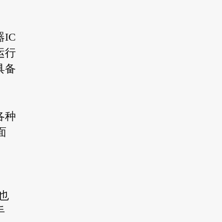
IC
运行
具备
各种
面
也
手