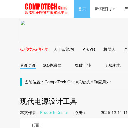
半导体/零组件
首页
新闻资讯
产
PC/周边
半导体/零组件
新能源
PC/周边
马达电机技术
模拟技术/信号链
人工智能/AI
AR/VR
机器人
自
新能源
大数据/云
最新更新
5G/物联网
智能工业
无线充电
马达电机技术
大数据/云
当前位置：
CompoTech China
关键技术和应用
>
>
现代电源设计工具
本文作者：
Frederik Dostal
点击：
2025-12-11 11
前言：