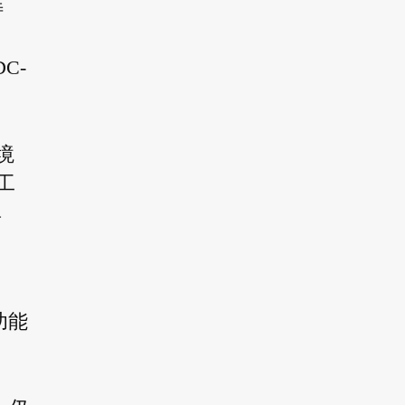
特
C-
境
工
真
功能