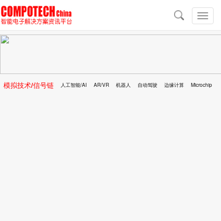
导
航
切
换
导
航
模拟技术/信号链
人工智能/AI
AR/VR
机器人
自动驾驶
边缘计算
Microchip
区块链
移动医疗