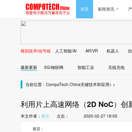
半导体/零组件
首页
新闻资讯
产
PC/周边
半导体/零组件
新能源
PC/周边
马达电机技术
模拟技术/信号链
人工智能/AI
AR/VR
机器人
自
新能源
大数据/云
最新更新
5G/物联网
智能工业
无线充电
马达电机技术
大数据/云
当前位置：
CompoTech China
关键技术和应用
>
>
利用片上高速网络（2D NoC）
本文作者：
黄仑
点击：
2020-02-27 18:05
前言：