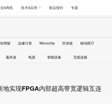
测试量测
模拟技术/时钟
通信/网络
5G/射频/微波
工艺/制造/材料
业&商机
技术&应用
新品报到
专题
软件/工具
存储
医疗电子
无线连接
LED
测试量测
模拟技术/时钟
通信/网络
5G/射频/微波
工艺/制造/材料
人工智能
安全
安防监控
汽车
可穿戴
软件/工具
存储
医疗电子
无线连接
LED
物联网
DLP
模拟技术/信号链
AI/人工智能
传感器技术
动驾驶
边缘计算
Microchip
区块链
移动医疗
人工智能
安全
安防监控
汽车
可穿戴
边缘计算
AR/VR/图像/3D
存储
电源技术/信号链
接口
毫米波
电源
智能设备
无线连接
物联网
DLP
模拟技术/信号链
AI/人工智能
传感器技术
边缘计算
AR/VR/图像/3D
存储
电源技术/信号链
接口
创新地实现FPGA内部超高带宽逻辑互连