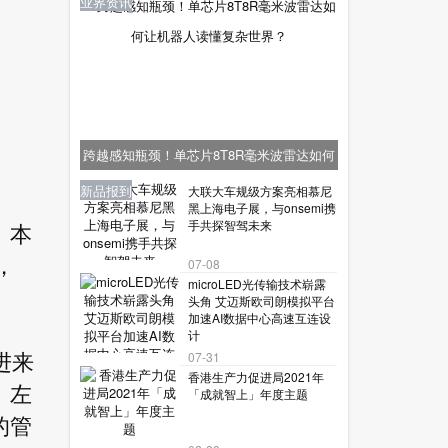
业界资讯
跨越感知瓶颈！单芯片8T8R毫米波雷达如何
让机器人读懂复杂世界？
业界资讯
业界资讯
业界资讯
新品报到
新品报到
大联大车规级方案亮相慕尼
黑上海电子展，与onsemi携
手共探智驾未来
。本
，
07-08
microLED光传输技术崭露
头角 艾迈斯欧司朗模拟平台
加速AI数据中心高速互连设
计
07-31
进来
香港生产力促进局2021年
。左
「成就智上」年度主题
的管