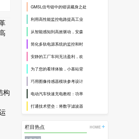
GMSL信号链中的错误藏身之处
利用高性能监控电路提高工业
了革
从智能感知到高效驱动，安森
高
简化多轨电源系统的监控和时
安静的工厂车间无法盈利，欢
为了您的看球体验，小基站背
巧用图像传感器模块参考设计
结构
电动汽车快速充电教程：功率
打通技术壁垒：将数字滤波器
率运
栏目热点
HOME