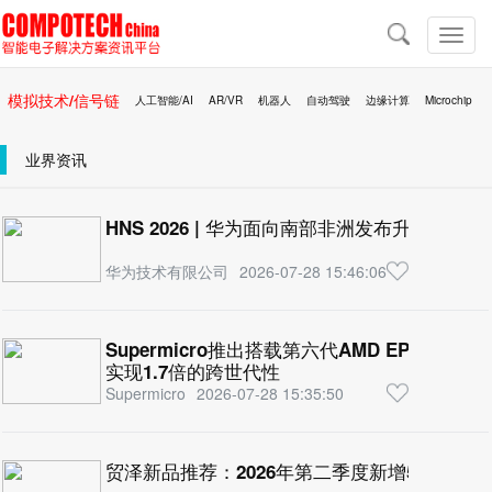
导
航
切
换
导
模拟技术/信号链
人工智能/AI
AR/VR
机器人
自动驾驶
边缘计算
Microchip
航
区块链
移动医疗
业界资讯
HNS 2026 | 华为面向南部非洲发布升级版星
华为技术有限公司
2026-07-28 15:46:06
Supermicro推出搭载第六代AMD EPYC™ 
实现1.7倍的跨世代性
Supermicro
2026-07-28 15:35:50
贸泽新品推荐：2026年第二季度新增5000多个