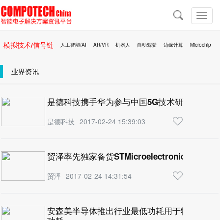
导
航
切
换
导
模拟技术/信号链
人工智能/AI
AR/VR
机器人
自动驾驶
边缘计算
Microchip
航
区块链
移动医疗
业界资讯
是德科技携手华为参与中国5G技术研发试验第
是德科技
2017-02-24 15:39:03
贸泽率先独家备货STMicroelectronics的STM
贸泽
2017-02-24 14:31:54
安森美半导体推出行业最低功耗用于物联网和