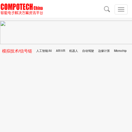
导
航
切
换
导
航
模拟技术/信号链
人工智能/AI
AR/VR
机器人
自动驾驶
边缘计算
Microchip
区块链
移动医疗