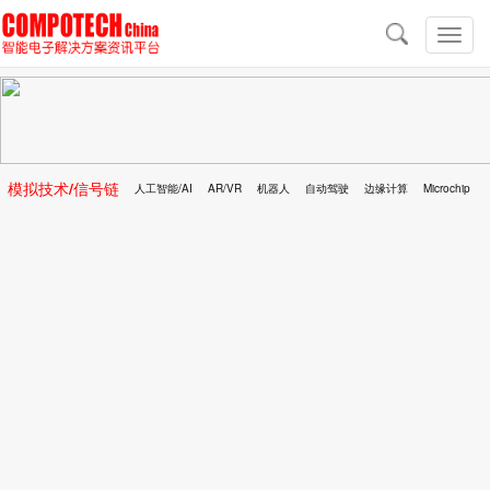
导
航
切
换
导
航
模拟技术/信号链
人工智能/AI
AR/VR
机器人
自动驾驶
边缘计算
Microchip
区块链
移动医疗