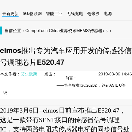
最新更新
5G/物联网
智能工业
无线充电
毫米波
电源
智能设备
无线连接
当前位置：
CompoTech China
业界资讯
MEMS/传感器
>
>
>
elmos推出专为汽车应用开发的传感器信
号调理芯片E520.47
本文作者：
艾尔默斯
点击：
2019-03-06 14:46
前言：
——符合标准ISO26262 ，达到ASIL C等
级
2019年3月6日--elmos日前宣布推出E520.47，
这是一款带有SENT接口的传感器信号调理
IC，支持两路电阻式传感器电桥的同步信号处