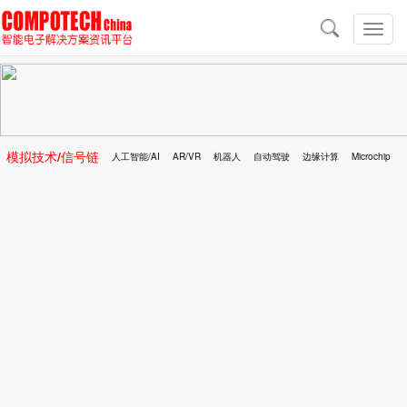
导
航
切
换
导
航
模拟技术/信号链
人工智能/AI
AR/VR
机器人
自动驾驶
边缘计算
Microchip
区块链
移动医疗