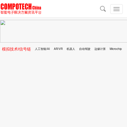
导
航
切
换
导
航
模拟技术/信号链
人工智能/AI
AR/VR
机器人
自动驾驶
边缘计算
Microchip
区块链
移动医疗