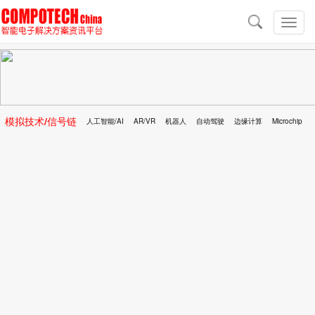
导
航
切
换
导
航
模拟技术/信号链
人工智能/AI
AR/VR
机器人
自动驾驶
边缘计算
Microchip
区块链
移动医疗