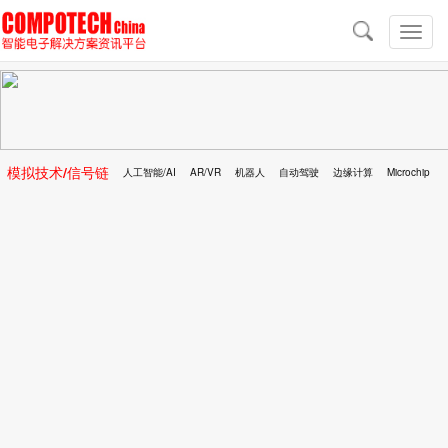
导
航
切
换
导
航
模拟技术/信号链
人工智能/AI
AR/VR
机器人
自动驾驶
边缘计算
Microchip
区块链
移动医疗