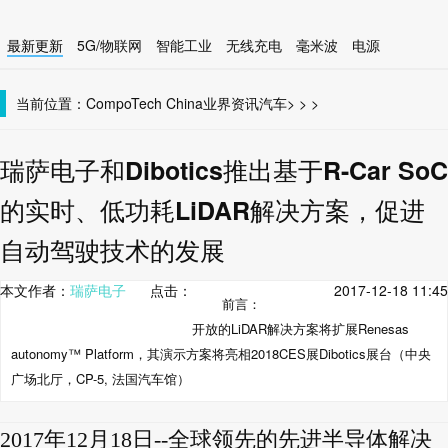
最新更新
5G/物联网
智能工业
无线充电
毫米波
电源
智能设备
无线连接
当前位置：
CompoTech China
业界资讯
汽车
>
>
>
瑞萨电子和Dibotics推出基于R-Car SoC
的实时、低功耗LiDAR解决方案，促进
自动驾驶技术的发展
本文作者：
瑞萨电子
点击：
2017-12-18 11:45
前言：
开放的LiDAR解决方案将扩展Renesas
autonomy™ Platform，其演示方案将亮相2018CES展Dibotics展台（中央
广场北厅，CP-5, 法国汽车馆）
2017年12月18日--全球领先的先进半导体解决