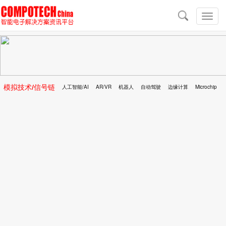
导
航
切
换
导
航
模拟技术/信号链
人工智能/AI
AR/VR
机器人
自动驾驶
边缘计算
Microchip
区块链
移动医疗