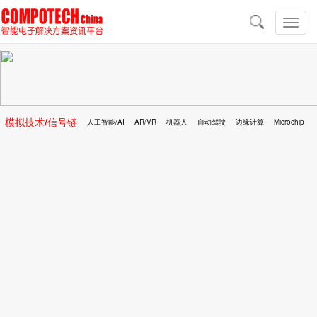
导
航
切
换
导
航
模拟技术/信号链
人工智能/AI
AR/VR
机器人
自动驾驶
边缘计算
Microchip
区块链
移动医疗