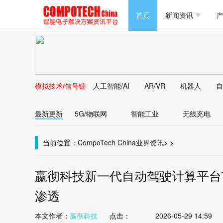
半导体/零组件
首页
新闻资讯
产
PC/周边
半导体/零组件
新能源
PC/周边
马达电机技术
模拟技术/信号链
人工智能/AI
AR/VR
机器人
自
新能源
大数据/云
最新更新
5G/物联网
智能工业
无线充电
马达电机技术
大数据/云
当前位置：
CompoTech China
业界资讯
>
>
嬴彻科技新一代自动驾驶计算平台T
渗透
本文作者：
嬴彻科技
点击：
2026-05-29 14:59