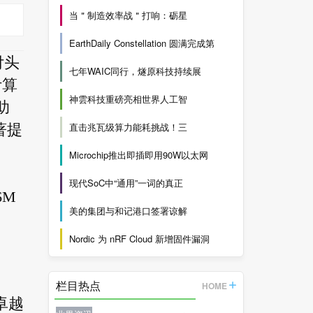
当＂制造效率战＂打响：砺星
EarthDaily Constellation 圆满完成第
付头
七年WAIC同行，燧原科技持续展
计算
神雲科技重磅亮相世界人工智
助
直击兆瓦级算力能耗挑战！三
著提
Microchip推出即插即用90W以太网
现代SoC中“通用”一词的真正
6M
美的集团与和记港口签署谅解
Nordic 为 nRF Cloud 新增固件漏洞
栏目热点
HOME
卓越