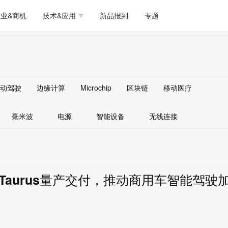
测试量测
模拟技术/时钟
通信/网络
5G/射频/微波
工艺/制造/材料
业&商机
技术&应用
新品报到
专题
软件/工具
存储
医疗电子
无线连接
LED
测试量测
模拟技术/时钟
通信/网络
5G/射频/微波
工艺/制造/材料
人工智能
安全
安防监控
汽车
可穿戴
软件/工具
存储
医疗电子
无线连接
LED
物联网
DLP
模拟技术/信号链
AI/人工智能
传感器技术
动驾驶
边缘计算
Microchip
区块链
移动医疗
人工智能
安全
安防监控
汽车
可穿戴
边缘计算
AR/VR/图像/3D
存储
电源技术/信号链
接口
毫米波
电源
智能设备
无线连接
物联网
DLP
模拟技术/信号链
AI/人工智能
传感器技术
边缘计算
AR/VR/图像/3D
存储
电源技术/信号链
接口
aurus量产交付，推动商用车智能驾驶