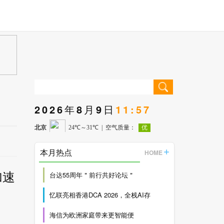
2026年8月9日
11:57
本月热点
HOME
加速
台达55周年＂前行共好论坛＂
忆联亮相香港DCA 2026，全栈AI存
海信为欧洲家庭带来更智能便