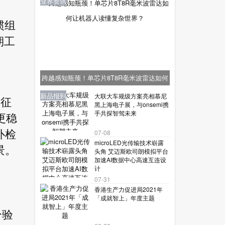
业界资讯
惯组
期工
跨越感知瓶颈！单芯片8T8R毫米波雷达如何
让机器人读懂复杂世界？
业界资讯
业界资讯
业界资讯
新品报到
新品报到
大联大车规级方案亮相慕尼
对征
黑上海电子展，与onsemi携
手共探智驾未来
更稳
07-08
扑检
microLED光传输技术崭露
景。
头角 艾迈斯欧司朗模拟平台
加速AI数据中心高速互连设
计
07-31
香港生产力促进局2021年
「成就智上」年度主题
分验