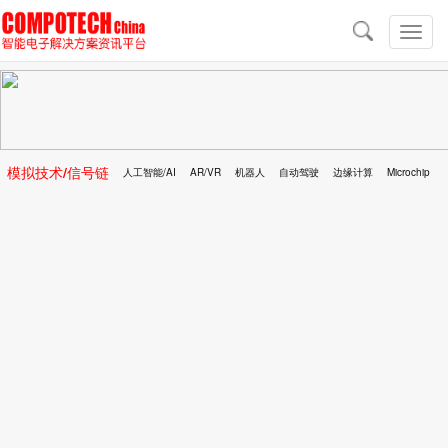
导
航
切
换
导
航
模拟技术/信号链
人工智能/AI
AR/VR
机器人
自动驾驶
边缘计算
Microchip
区块链
移动医疗