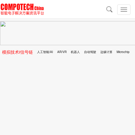
导
航
切
换
导
航
模拟技术/信号链
人工智能/AI
AR/VR
机器人
自动驾驶
边缘计算
Microchip
区块链
移动医疗