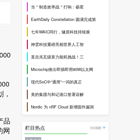
当＂制造效率战＂打响：砺星
EarthDaily Constellation 圆满完成第
七年WAIC同行，燧原科技持续展
神雲科技重磅亮相世界人工智
000
直击兆瓦级算力能耗挑战！三
Microchip推出即插即用90W以太网
00
现代SoC中“通用”一词的真正
划，
美的集团与和记港口签署谅解
Nordic 为 nRF Cloud 新增固件漏洞
货产品
栏目热点
HOME
的网