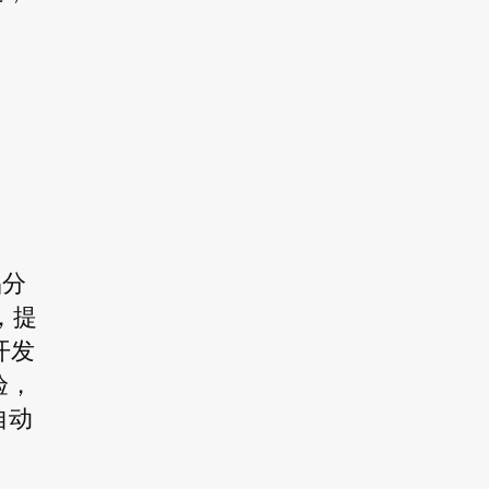
品分
，提
开发
验，
自动