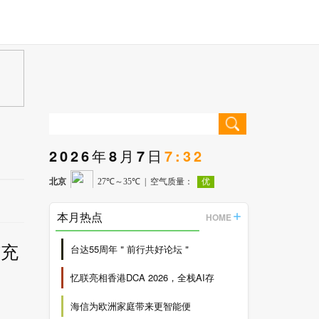
2026年8月7日
7:32
本月热点
HOME
扩充
台达55周年＂前行共好论坛＂
忆联亮相香港DCA 2026，全栈AI存
海信为欧洲家庭带来更智能便