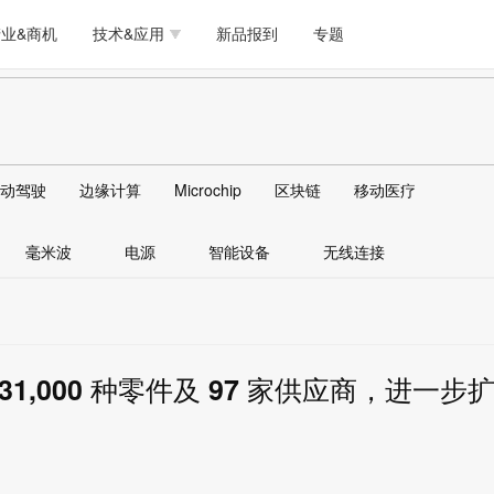
测试量测
模拟技术/时钟
通信/网络
5G/射频/微波
工艺/制造/材料
业&商机
技术&应用
新品报到
专题
软件/工具
存储
医疗电子
无线连接
LED
测试量测
模拟技术/时钟
通信/网络
5G/射频/微波
工艺/制造/材料
人工智能
安全
安防监控
汽车
可穿戴
软件/工具
存储
医疗电子
无线连接
LED
物联网
DLP
模拟技术/信号链
AI/人工智能
传感器技术
动驾驶
边缘计算
Microchip
区块链
移动医疗
人工智能
安全
安防监控
汽车
可穿戴
边缘计算
AR/VR/图像/3D
存储
电源技术/信号链
接口
毫米波
电源
智能设备
无线连接
物联网
DLP
模拟技术/信号链
AI/人工智能
传感器技术
边缘计算
AR/VR/图像/3D
存储
电源技术/信号链
接口
近 31,000 种零件及 97 家供应商，进一步