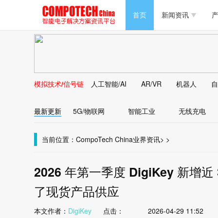
半导体/零组件
首页
新闻资讯
产
PC/周边
半导体/零组件
新能源
PC/周边
马达电机技术
模拟技术/信号链
人工智能/AI
AR/VR
机器人
自
新能源
大数据/云
最新更新
5G/物联网
智能工业
无线充电
马达电机技术
大数据/云
当前位置：
CompoTech China
业界资讯
>
>
2026 年第一季度 DigiKey 新增
了现货产品供应
本文作者：
DigiKey
点击：
2026-04-29 11:52