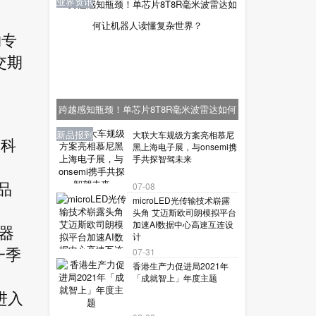
业界资讯
购专
交期
跨越感知瓶颈！单芯片8T8R毫米波雷达如何
让机器人读懂复杂世界？
业界资讯
业界资讯
业界资讯
新品报到
新品报到
大联大车规级方案亮相慕尼
期科
黑上海电子展，与onsemi携
手共探智驾未来
品
07-08
microLED光传输技术崭露
头角 艾迈斯欧司朗模拟平台
加速AI数据中心高速互连设
机器
计
一季
07-31
香港生产力促进局2021年
「成就智上」年度主题
为进入