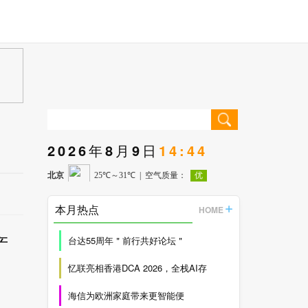
2026年8月9日
14:44
本月热点
HOME
产
台达55周年＂前行共好论坛＂
忆联亮相香港DCA 2026，全栈AI存
海信为欧洲家庭带来更智能便