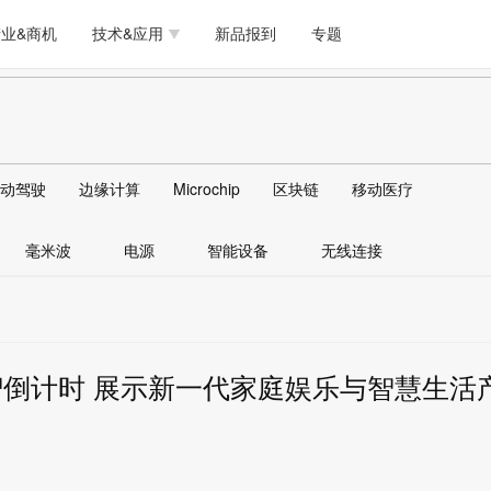
测试量测
模拟技术/时钟
通信/网络
5G/射频/微波
工艺/制造/材料
业&商机
技术&应用
新品报到
专题
软件/工具
存储
医疗电子
无线连接
LED
测试量测
模拟技术/时钟
通信/网络
5G/射频/微波
工艺/制造/材料
人工智能
安全
安防监控
汽车
可穿戴
软件/工具
存储
医疗电子
无线连接
LED
物联网
DLP
模拟技术/信号链
AI/人工智能
传感器技术
动驾驶
边缘计算
Microchip
区块链
移动医疗
人工智能
安全
安防监控
汽车
可穿戴
边缘计算
AR/VR/图像/3D
存储
电源技术/信号链
接口
毫米波
电源
智能设备
无线连接
物联网
DLP
模拟技术/信号链
AI/人工智能
传感器技术
边缘计算
AR/VR/图像/3D
存储
电源技术/信号链
接口
™倒计时 展示新一代家庭娱乐与智慧生活