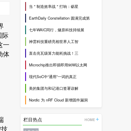
当＂制造效率战＂打响：砺星
EarthDaily Constellation 圆满完成第
界
七年WAIC同行，燧原科技持续展
国际
神雲科技重磅亮相世界人工智
这一
直击兆瓦级算力能耗挑战！三
动体
Microchip推出即插即用90W以太网
现代SoC中“通用”一词的真正
美的集团与和记港口签署谅解
Nordic 为 nRF Cloud 新增固件漏洞
栏目热点
端
HOME
控技