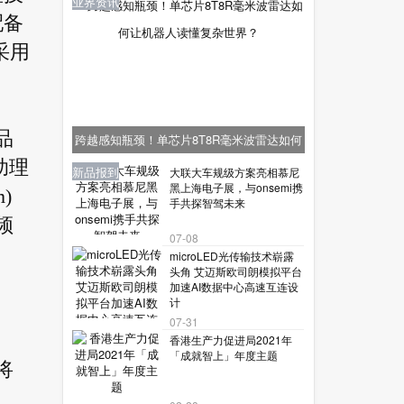
业界资讯
配备
采用
品
跨越感知瓶颈！单芯片8T8R毫米波雷达如何
助理
让机器人读懂复杂世界？
业界资讯
业界资讯
业界资讯
新品报到
新品报到
大联大车规级方案亮相慕尼
黑上海电子展，与onsemi携
)
手共探智驾未来
频
07-08
microLED光传输技术崭露
头角 艾迈斯欧司朗模拟平台
加速AI数据中心高速互连设
计
07-31
香港生产力促进局2021年
「成就智上」年度主题
将