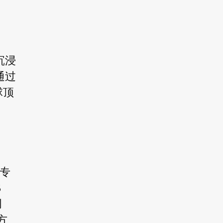
沉浸
通过
球顶
，专
5
创
方