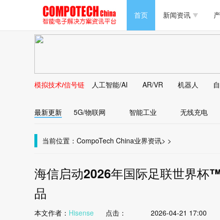
半导体/零组件
首页
新闻资讯
产
PC/周边
半导体/零组件
新能源
PC/周边
马达电机技术
模拟技术/信号链
人工智能/AI
AR/VR
机器人
自
新能源
大数据/云
最新更新
5G/物联网
智能工业
无线充电
马达电机技术
大数据/云
当前位置：
CompoTech China
业界资讯
>
>
海信启动2026年国际足联世界杯
品
本文作者：
Hisense
点击：
2026-04-21 17:00