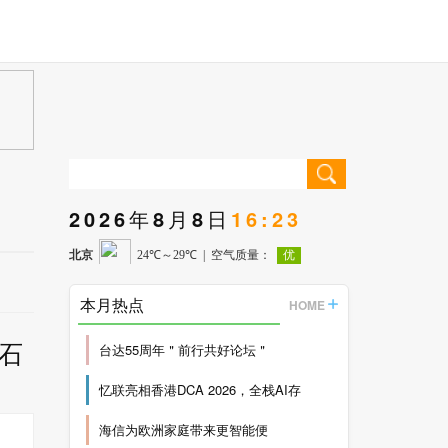
2026年8月8日
16:23
本月热点
HOME
基石
台达55周年＂前行共好论坛＂
忆联亮相香港DCA 2026，全栈AI存
海信为欧洲家庭带来更智能便