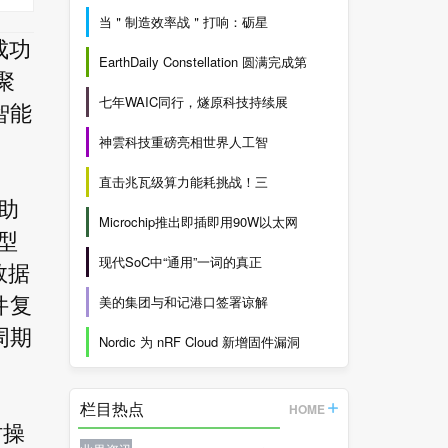
当＂制造效率战＂打响：砺星
成功
EarthDaily Constellation 圆满完成第
聚
七年WAIC同行，燧原科技持续展
智能
神雲科技重磅亮相世界人工智
直击兆瓦级算力能耗挑战！三
协助
Microchip推出即插即用90W以太网
型
现代SoC中“通用”一词的真正
数据
美的集团与和记港口签署谅解
件复
周期
Nordic 为 nRF Cloud 新增固件漏洞
栏目热点
HOME
时操