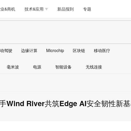
测试量测
模拟技术/时钟
通信/网络
5G/射频/微波
工艺/制造/材料
业&商机
技术&应用
新品报到
专题
软件/工具
存储
医疗电子
无线连接
LED
测试量测
模拟技术/时钟
通信/网络
5G/射频/微波
工艺/制造/材料
人工智能
安全
安防监控
汽车
可穿戴
软件/工具
存储
医疗电子
无线连接
LED
物联网
DLP
模拟技术/信号链
AI/人工智能
传感器技术
动驾驶
边缘计算
Microchip
区块链
移动医疗
人工智能
安全
安防监控
汽车
可穿戴
边缘计算
AR/VR/图像/3D
存储
电源技术/信号链
接口
毫米波
电源
智能设备
无线连接
物联网
DLP
模拟技术/信号链
AI/人工智能
传感器技术
边缘计算
AR/VR/图像/3D
存储
电源技术/信号链
接口
nd River共筑Edge AI安全韧性新