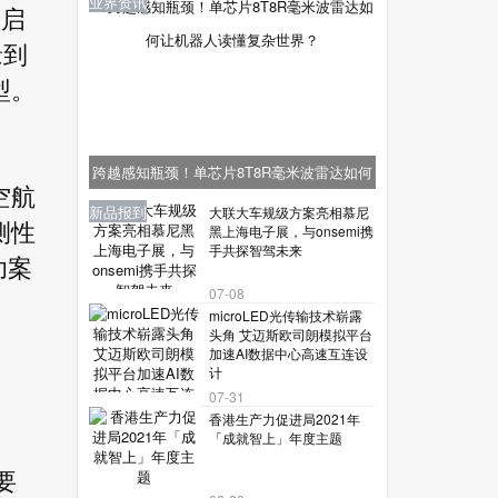
业界资讯
已启
缘到
型。
跨越感知瓶颈！单芯片8T8R毫米波雷达如何
空航
让机器人读懂复杂世界？
业界资讯
业界资讯
业界资讯
新品报到
新品报到
大联大车规级方案亮相慕尼
测性
黑上海电子展，与onsemi携
手共探智驾未来
功案
07-08
microLED光传输技术崭露
头角 艾迈斯欧司朗模拟平台
加速AI数据中心高速互连设
计
07-31
香港生产力促进局2021年
「成就智上」年度主题
要