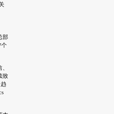
关
总部
7个
信、
续致
造趋
s