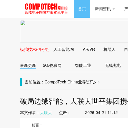
半导体/零组件
首页
新闻资讯
产
PC/周边
半导体/零组件
新能源
PC/周边
马达电机技术
模拟技术/信号链
人工智能/AI
AR/VR
机器人
自
新能源
大数据/云
最新更新
5G/物联网
智能工业
无线充电
马达电机技术
大数据/云
当前位置：
CompoTech China
业界资讯
>
>
破局边缘智能，大联大世平集团携手Wi
本文作者：
大联大
点击：
2026-04-21 11:12
前言：