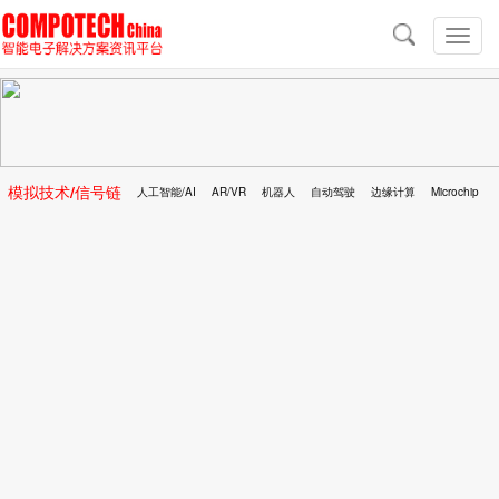
导
航
切
换
导
航
模拟技术/信号链
人工智能/AI
AR/VR
机器人
自动驾驶
边缘计算
Microchip
区块链
移动医疗